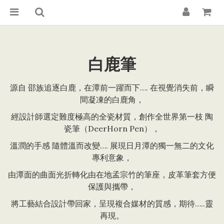
白鹿筆
源自 邵族追逐白鹿，在潭前一躍而下…. 在視覺消失前，瞬
間凝凍的白鹿角，
經設計師選定難度極高的全瓷材質，創作全世界第一枝 陶
瓷筆（DeerHorn Pen），
溫潤的手感 隨體溫而改變…. 展現日月潭的獨一無二的文化
專利意象，
由潭面的曲面光折轉化由在地孟宗竹的筆座，皮革筆套方便
保護與攜帶，
將工藝結合設計帶回家，呈現複合媒材的質感，期待…..靈
再現。