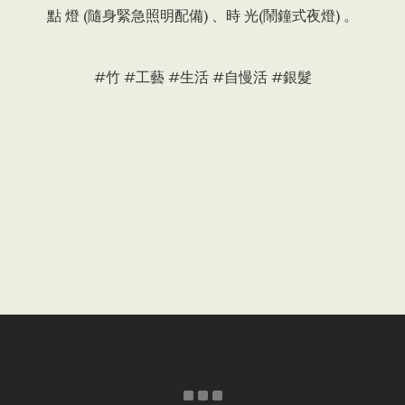
點 燈 (隨身緊急照明配備) 、時 光(鬧鐘式夜燈) 。
#竹 #工藝 #生活 #自慢活 #銀髮