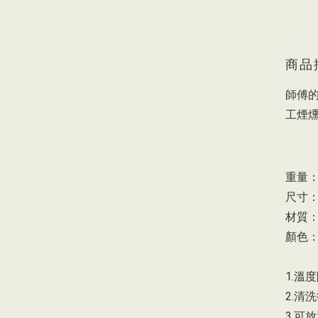
商品
師傅
工煙
重量：1
尺寸：
材質
顏色
1.溫度
2.清
3.可