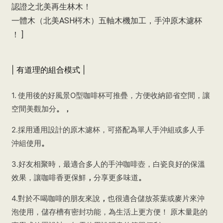
認證之北美再生林木！
一體木（北美ASH梣木）五軸木機加工，手沖原木濾杯
！ ]
| 有道理的組合模式 |
1.
使用後的好風景O型咖啡杯可推疊，方便收納節省空間，讓
空間美觀加分
。
，
2.採用通用設計的原木濾杯，可搭配為單人手沖組或多人手
沖組使用
。
3.好友相聚時，最適合多人的手沖咖啡壺，白瓷良好的保溫
效果，讓咖啡香更保鮮
，
分享更多味道
。
4.對於不喝咖啡的朋友來說
，
也很適合儲放茶葉或麥片來沖
泡使用，儲存槽有密封功能，為生活上更方便！ 原木量匙的