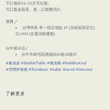
14-20
下訂後約
天可出貨
。
可訂製桌面長、寬
，
訂製費另計
。
/
運費
1F (
)
台灣本島
單一指定地點
含組裝與定位
$2,000 (
)
含運活動優惠
/
台中展示店
81
58
1F
台中市南屯區惠德街
巷
號
#
氣泡桌
#
BubbleTable
#
氣泡椅
#
bubblestool
#
空間舒適感
#
Furniture
#
table
#
stool
#
interior
了解更多