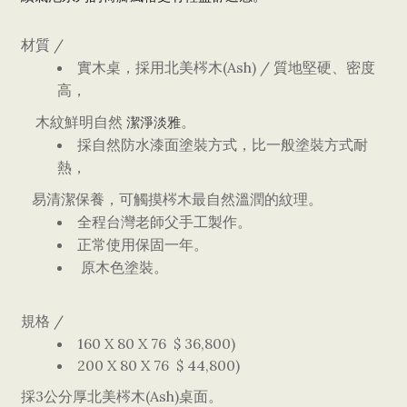
/
材質
(Ash) /
實木桌，採用北美梣木
質地堅硬、密度
高，
木紋鮮明自然
潔淨淡雅
。
採自然防水漆面塗裝方式，比一般塗裝方式耐
熱，
易清潔保養，可觸摸梣木最自然溫潤的紋理
。
全程台灣老師父手工製作
。
正常使用保固一年
。
原木色塗裝
。
/
規格
160 X 80 X 76 $
36,800)
200 X 80 X 76 $
44,800)
3
(Ash)
採
公分厚北美梣木
桌面
。