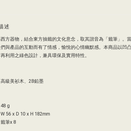
描述
為西方器物，結合東方抽籤的文化意念，取其諧音為「籤筆」。
人們與產品的互動而有了情感，愉悅的心情幽默感。本商品以凹
材再利用之綠色設計，兼具環保及實用特性。
高級美衫木、2B鉛墨
8 g
56 x D 10 x H 182mm
籤筆x 8