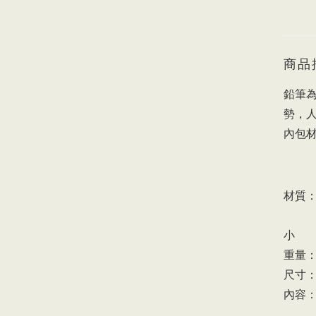
商品
鉛筆
勢，
內包
材質：
小
重量：4
尺寸：W 
內容：