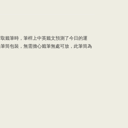
當取籤筆時，筆桿上中英籤文預測了今日的運
凸筆筒包裝，無需擔心籤筆無處可放，此筆筒為