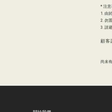
* 注意
1. 
2. 
3. 
顧客
尚未