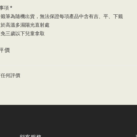
事項 *
由於籤筆為隨機出貨，無法保證每項產品中含有吉、平、下籤
勿置於高溫多濕陽光直射處
請避免三歲以下兒童拿取
評價
有任何評價