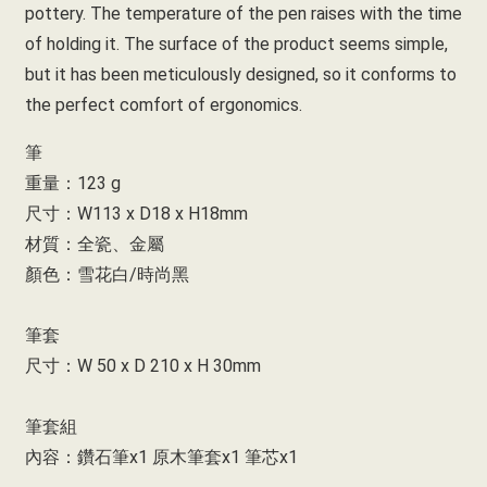
pottery. The temperature of the pen raises with the time
of holding it. The surface of the product seems simple,
but it has been meticulously designed, so it conforms to
the perfect comfort of ergonomics.
筆
重量：123 g
尺寸：W113 x D18 x H18mm
材質：全瓷、金屬
顏色：雪花白/時尚黑
筆套
尺寸：W 50 x D 210 x H 30mm
筆套組
內容：鑽石筆x1 原木筆套x1 筆芯x1